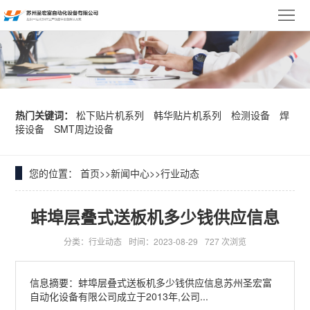
网
站
关
首
于
松
页
我
下
韩
热门关键词：
松下贴片机系列
韩华贴片机系列
检测设备
焊
接设备
SMT周边设备
们
贴
华
异
片
贴
形
您的位置：
首页
>>
新闻中心
>>
行业动态
产
机
片
插
品
新
蚌埠层叠式送板机多少钱供应信息
系
机
件
展
闻
客
分类：行业动态
时间：2023-08-29
727 次浏览
列
系
机
示
中
户
资
信息摘要：蚌埠层叠式送板机多少钱供应信息苏州圣宏富
自动化设备有限公司成立于2013年,公司...
列
系
心
案
料
联