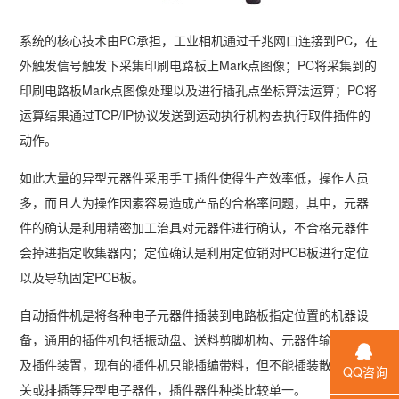
系统的核心技术由PC承担，工业相机通过千兆网口连接到PC，在
外触发信号触发下采集印刷电路板上Mark点图像；PC将采集到的
印刷电路板Mark点图像处理以及进行插孔点坐标算法运算；PC将
运算结果通过TCP/IP协议发送到运动执行机构去执行取件插件的
动作。
如此大量的异型元器件采用手工插件使得生产效率低，操作人员
多，而且人为操作因素容易造成产品的合格率问题，其中，元器
件的确认是利用精密加工治具对元器件进行确认，不合格元器件
会掉进指定收集器内；定位确认是利用定位销对PCB板进行定位
以及导轨固定PCB板。
自动插件机是将各种电子元器件插装到电路板指定位置的机器设
备，通用的插件机包括振动盘、送料剪脚机构、元器件输送装置
及插件装置，现有的插件机只能插编带料，但不能插装散轻触开
QQ咨询
关或排插等异型电子器件，插件器件种类比较单一。