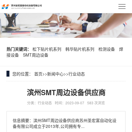
网
站
关
首
于
松
页
我
下
韩
热门关键词：
松下贴片机系列
韩华贴片机系列
检测设备
焊
接设备
SMT周边设备
们
贴
华
异
片
贴
形
您的位置：
首页
>>
新闻中心
>>
行业动态
产
机
片
插
品
新
滨州SMT周边设备供应商
系
机
件
展
闻
客
分类：行业动态
时间：2023-09-07
583 次浏览
列
系
机
示
中
户
资
信息摘要：滨州SMT周边设备供应商苏州圣宏富自动化设
备有限公司成立于2013年,公司拥有专...
列
系
心
案
料
联