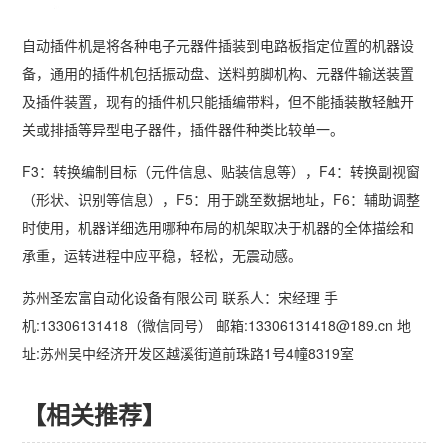
自动插件机是将各种电子元器件插装到电路板指定位置的机器设
备，通用的插件机包括振动盘、送料剪脚机构、元器件输送装置
及插件装置，现有的插件机只能插编带料，但不能插装散轻触开
关或排插等异型电子器件，插件器件种类比较单一。
F3：转换编制目标（元件信息、贴装信息等），F4：转换副视窗
（形状、识别等信息），F5：用于跳至数据地址，F6：辅助调整
时使用，机器详细选用哪种布局的机架取决于机器的全体描绘和
承重，运转进程中应平稳，轻松，无震动感。
苏州圣宏富自动化设备有限公司 联系人：宋经理 手
机:13306131418（微信同号） 邮箱:13306131418@189.cn 地
址:苏州吴中经济开发区越溪街道前珠路1号4幢8319室
【相关推荐】