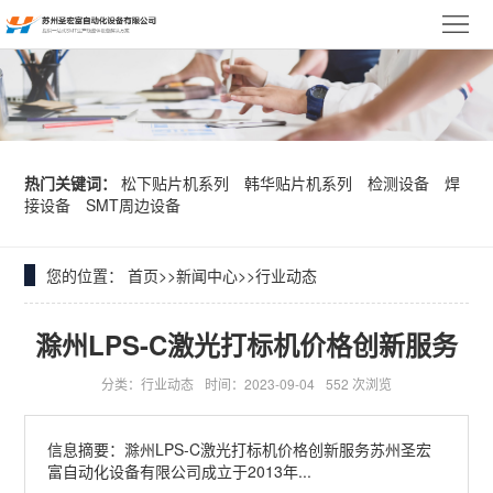
网
站
关
首
于
松
页
我
下
韩
热门关键词：
松下贴片机系列
韩华贴片机系列
检测设备
焊
接设备
SMT周边设备
们
贴
华
异
片
贴
形
您的位置：
首页
>>
新闻中心
>>
行业动态
产
机
片
插
品
新
滁州LPS-C激光打标机价格创新服务
系
机
件
展
闻
客
分类：行业动态
时间：2023-09-04
552 次浏览
列
系
机
示
中
户
资
信息摘要：滁州LPS-C激光打标机价格创新服务苏州圣宏
富自动化设备有限公司成立于2013年...
列
系
心
案
料
联