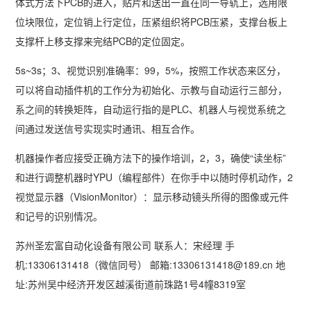
体式方法下PCB的进入，贴片和送出一直在同一导轨上，选用限
位块限位，定位销上行定位，压紧组织将PCB压紧，支撑台板上
支撑杆上移支撑来完结PCB的定位固定。
5s~3s；3、视觉识别准确率：99，5%，按照工作状态来区分，
可以将自动插件机的工作分为初始化、示教与自动运行三部分，
系之间的转换矩阵，自动运行指的是PLC、机器人与视觉系统之
间通过发送信号实现实时通讯、相互合作。
机器操作者应接受正确方法下的操作培训，2，3，确使“读坐标”
和进行调整机器时YPU（编程部件）在你手中以随时停机动作，2
视觉显示器（VisionMonitor）：显示移动镜头所得的图像或元件
和记号的识别情况。
苏州圣宏富自动化设备有限公司 联系人：宋经理 手
机:13306131418（微信同号） 邮箱:13306131418@189.cn 地
址:苏州吴中经济开发区越溪街道前珠路1号4幢8319室