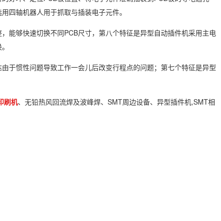
选用四轴机器人用于抓取与插装电子元件。
整，能够快速切换不同PCB尺寸，第八个特征是异型自动插件机采用主电
换。
达由于惯性问题导致工作一会儿后改变行程点的问题；第七个特征是异型
印刷机
、无铅热风回流焊及波峰焊、SMT周边设备、异型插件机,SMT相