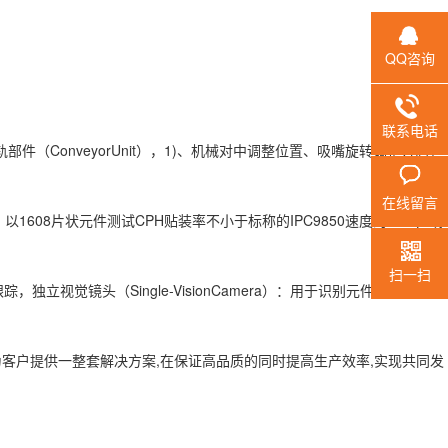
QQ咨询
联系电话
ConveyorUnit），1)、机械对中调整位置、吸嘴旋转调整方向，
在线留言
608片状元件测试CPH贴装率不小于标称的IPC9850速度的60%，或
扫一扫
踪，独立视觉镜头（Single-VisionCamera）：用于识别元件，主要是那
为客户提供一整套解决方案,在保证高品质的同时提高生产效率,实现共同发