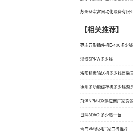
苏州圣宏富自动化设备有限公司 联
【相关推荐】
枣庄异形插件机E-400多少
淄博SPI-W多少钱
洛阳翻板输送机多少钱售后
徐州多功能缓存机多少钱源
菏泽NPM-DX供应商厂家货
日照3DAOI多少钱一台
青岛VM系列厂家口碑推荐