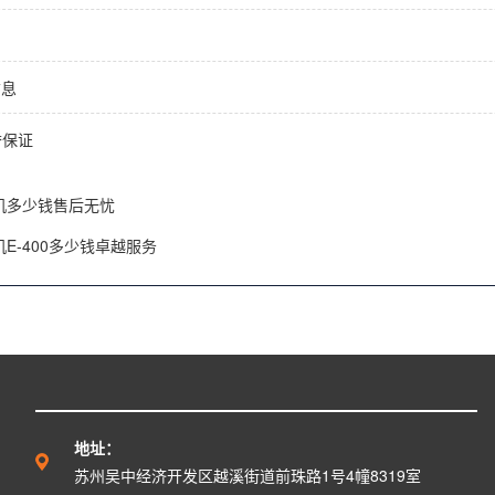
信息
誉保证
机多少钱售后无忧
E-400多少钱卓越服务
地址：
苏州吴中经济开发区越溪街道前珠路1号4幢8319室