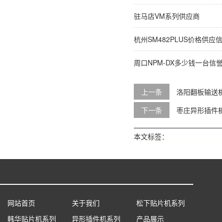
驻马店VM系列供应商
杭州SM482PLUS价格供应
周口NPM-DX多少钱一台信
上一条
洛阳翻板输送
下一条
枣庄异形插件机
本文标签：
网站首页
关于我们
松下贴片机系列
韩华贴片机系列
异形插件机系列
产品展示