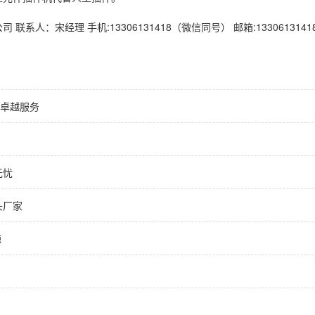
系人：宋经理 手机:13306131418（微信同号） 邮箱:133061314
钱卓越服务
无忧
头厂家
源