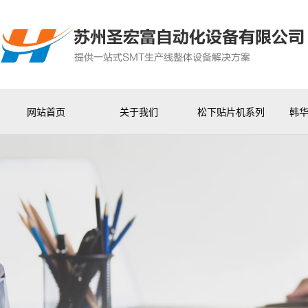
网站首页
关于我们
松下贴片机系列
韩