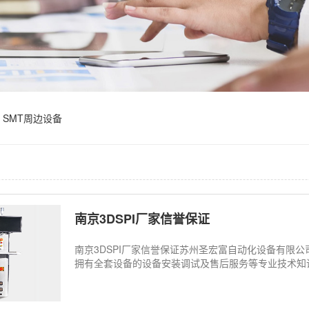
SMT周边设备
南京3DSPI厂家信誉保证
南京3DSPI厂家信誉保证苏州圣宏富自动化设备有限公
拥有全套设备的设备安装调试及售后服务等专业技术知识,