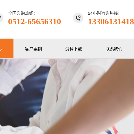
全国咨询热线：
24小时咨询热线：
0512-65656310
13306131418
心
客户案例
资料下载
联系我们