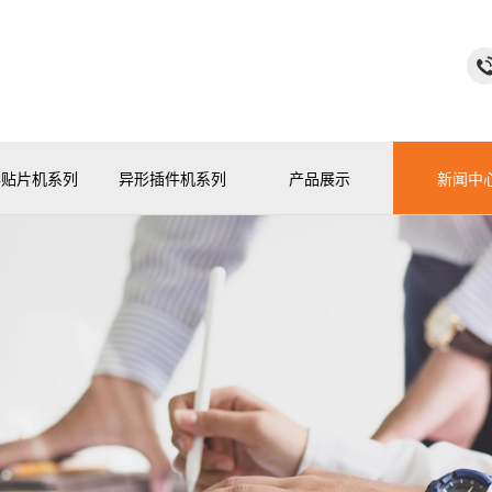
华贴片机系列
异形插件机系列
产品展示
新闻中