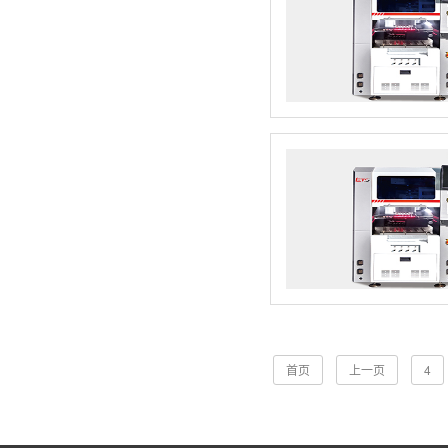
首页
上一页
4